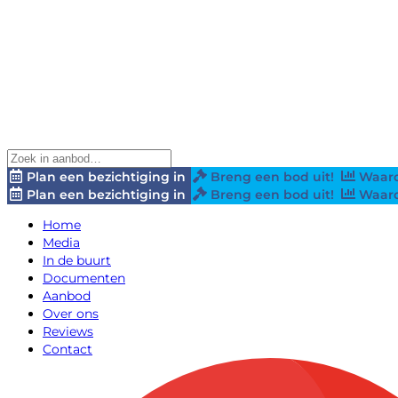
Plan een bezichtiging in
Breng een bod uit!
Waard
Plan een bezichtiging in
Breng een bod uit!
Waard
Home
Media
In de buurt
Documenten
Aanbod
Over ons
Reviews
Contact