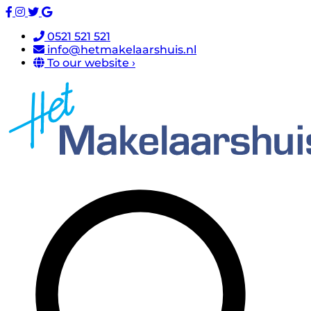
0521 521 521
info@hetmakelaarshuis.nl
To our website ›