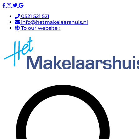
0521 521 521
info@hetmakelaarshuis.nl
To our website ›